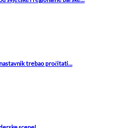
i nastavnik trebao pročitati…
aderske scene!