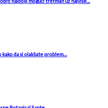
obiti najbolji mogući tretman uz najviše…
o kako da si olakšate problem…
arne Botanical Sante