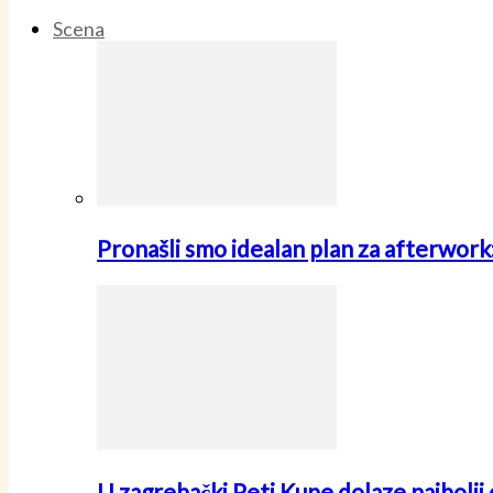
Scena
Pronašli smo idealan plan za afterwo
U zagrebački Peti Kupe dolaze najbolji