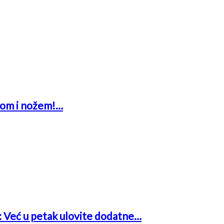
glom i nožem!…
a: Već u petak ulovite dodatne…