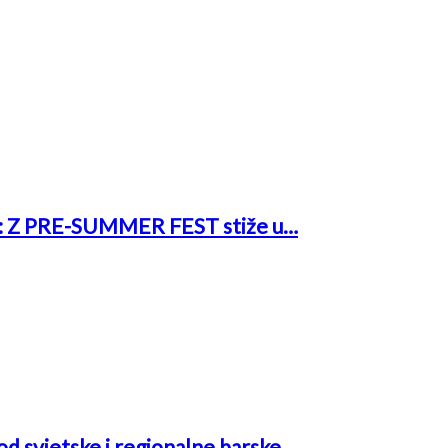
rk: Z PRE-SUMMER FEST stiže u…
 od svjetske i regionalne barske…