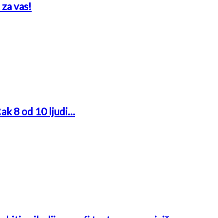
 za vas!
Čak 8 od 10 ljudi…