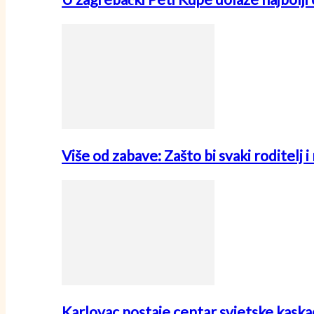
Više od zabave: Zašto bi svaki roditelj 
Karlovac postaje centar svjetske kask