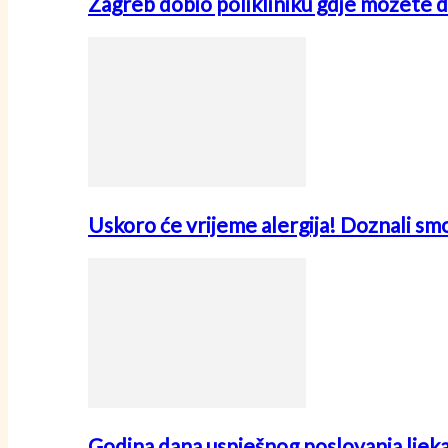
Zagreb dobio polikliniku gdje možete d
Uskoro će vrijeme alergija! Doznali sm
Godina dana uspješnog poslovanja ljek