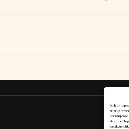
Da bismo pruž
pristup info
obrađujemo p
stranici. Ne
karakteristik