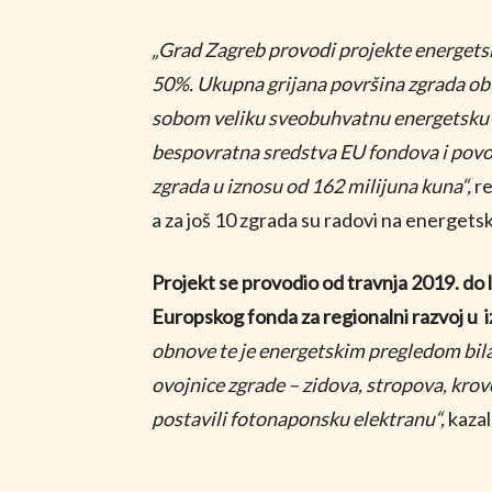
„Grad Zagreb provodi projekte energetske
50%. Ukupna grijana površina zgrada ob
sobom veliku sveobuhvatnu energetsku ob
bespovratna sredstva EU fondova i povol
zgrada u iznosu od 162 milijuna kuna“,
re
a za još 10 zgrada su radovi na energetsk
Projekt se provodio od travnja 2019. do 
Europskog fonda za regionalni razvoj u 
obnove te je energetskim pregledom bila 
ovojnice zgrade – zidova, stropova, krov
postavili fotonaponsku elektranu“,
kazal