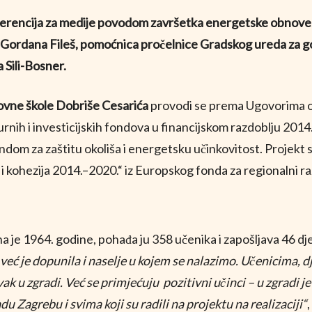
nferencija za medije povodom završetka energetske obnov
le Gordana Fileš, pomoćnica pročelnice Gradskog ureda za g
 Sili-Bosner.
HR
vne škole Dobriše Cesarića
provodi se prema Ugovorima o 
rnih i investicijskih fondova u financijskom razdoblju 2014
ndom za zaštitu okoliša i energetsku učinkovitost. Projekt s
ohezija 2014.–2020.“ iz Europskog fonda za regionalni ra
je 1964. godine, pohađa ju 358 učenika i zapošljava 46 dj
već je dopunila i naselje u kojem se nalazimo. Učenicima, d
ak u zgradi. Već se primjećuju pozitivni učinci – u zgradi j
du Zagrebu i svima koji su radili na projektu na realizaciji“
,