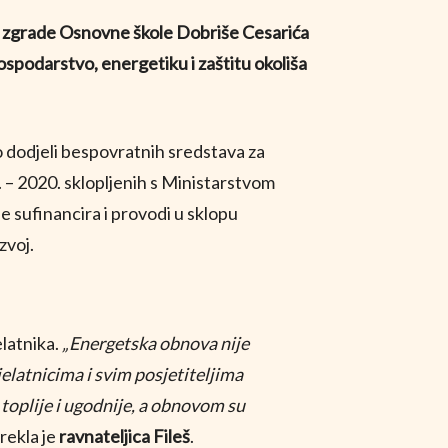
e zgrade Osnovne škole Dobriše Cesarića
ospodarstvo, energetiku i zaštitu okoliša
dodjeli bespovratnih sredstava za
. – 2020. sklopljenih s Ministarstvom
e sufinancira i provodi u sklopu
zvoj.
elatnika.
„Energetska obnova nije
jelatnicima i svim posjetiteljima
e toplije i ugodnije, a obnovom su
 rekla je
ravnateljica Fileš
.