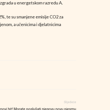
 zgrada u energetskom razredu A.
2%, te su smanjene emisije CO2 za
jenom, a učenicima i djelatnicima
Slijedeće
novi hit! Morate poslušati njegovu novu pjesmu