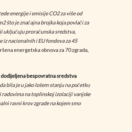
ede energije i emisije CO2 za više od
što je značajna brojka koja povlači za
i uključuju proračunska sredstva,
 iz nacionalnih i EU fondova za 45
vršena energetska obnova za 70 zgrada,
su dodijeljena bespovratna sredstva
a bila je u jako lošem stanju na početku
radovima na toplinskoj izolaciji vanjske
nalni ravni krov zgrade na kojem smo