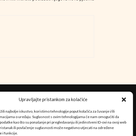
Upravljajte pristankom za kolačiće
ili najbolje iskustvo, koristimo tehnologije poput kolačića za čuvanje i/ili
rmacijama o uređaju. Suglasnost s ovim tehnologijama će nam omogućiti da
odatke kao što su ponašanje pri pregledavanju ili jedinstveni ID-ovi na ovoj web
pristanak ili povlačenje suglasnosti može negativno utjecati na određene
e i funkcije.