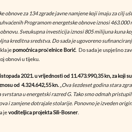
 obnove za 134 zgrade javne namjene koji imaju za cilj ušt
uhvaćenih Programom energetske obnove iznosi 463.000 m2 
novu. Sveukupna investicija iznosi 805 milijuna kuna koj
jna kreditna sredstva. Do sada je ugovoreno sufinanciranje
kla je
pomoćnica pročelnice Borić
.
Do sada je uspješno za
oj obnovi u tijeku.
listopada 2021. u vrijednosti od 11.473.990,35 kn, za koji 
iznosu od 4.324.642,55 kn.
„Ova šezdeset godina stara zgrad
svrstana u energetski razred G. Tako smo odmah pristupili 
ova i zamjene dotrajale stolarije. Ponovno je izveden origi
a je
voditeljica projekta Sili-Bosner
.