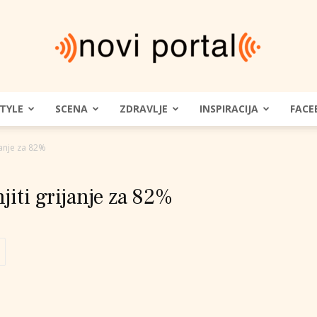
STYLE
SCENA
ZDRAVLJE
INSPIRACIJA
FACE
Novi
janje za 82%
iti grijanje za 82%
Portal
|