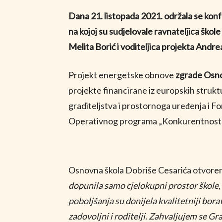
Dana 21. listopada 2021. održala se ko
na kojoj su sudjelovale ravnateljica ško
Melita Borić i voditeljica projekta Andrea
Projekt energetske obnove
zgrade Osno
projekte financirane iz europskih struktu
graditeljstva i prostornoga uređenja i Fo
Operativnog programa „Konkurentnost i k
Osnovna škola Dobriše Cesarića otvorena 
dopunila samo cjelokupni prostor škole, 
poboljšanja su donijela kvalitetniji borav
zadovoljni i roditelji. Zahvaljujem se Gra