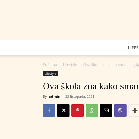
LIFE
Početna
Lifestyle
Ova škola zna kako smanjiti gri
Lifestyle
Ova škola zna kako smanj
By
admin
-
22 listopada, 2021