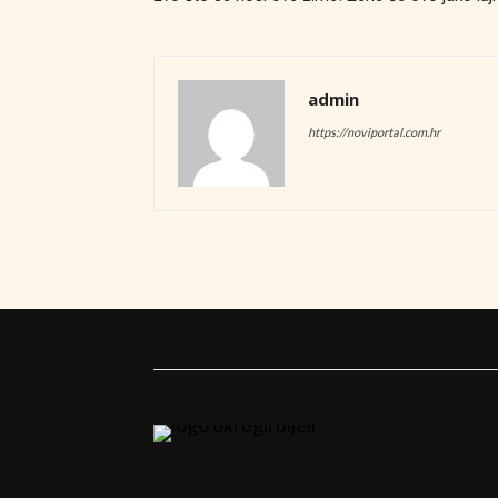
admin
https://noviportal.com.hr