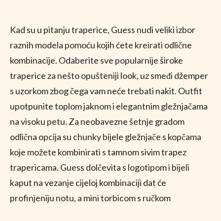
Kad su u pitanju traperice, Guess nudi veliki izbor
raznih modela pomoću kojih ćete kreirati odlične
kombinacije. Odaberite sve popularnije široke
traperice za nešto opušteniji look, uz smeđi džemper
s uzorkom zbog čega vam neće trebati nakit. Outfit
upotpunite toplom jaknom i elegantnim gležnjačama
na visoku petu. Za neobavezne šetnje gradom
odlična opcija su chunky bijele gležnjače s kopčama
koje možete kombinirati s tamnom sivim trapez
trapericama. Guess dolčevita s logotipom i bijeli
kaput na vezanje cijeloj kombinaciji dat će
profinjeniju notu, a mini torbicom s ručkom