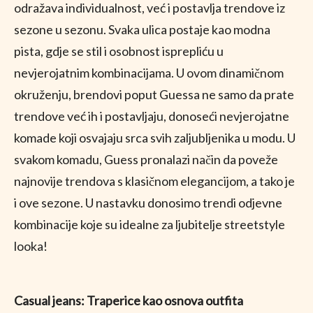
odražava individualnost, već i postavlja trendove iz
sezone u sezonu. Svaka ulica postaje kao modna
pista, gdje se stil i osobnost isprepliću u
nevjerojatnim kombinacijama. U ovom dinamičnom
okruženju, brendovi poput Guessa ne samo da prate
trendove već ih i postavljaju, donoseći nevjerojatne
komade koji osvajaju srca svih zaljubljenika u modu. U
svakom komadu, Guess pronalazi način da poveže
najnovije trendova s klasičnom elegancijom, a tako je
i ove sezone. U nastavku donosimo trendi odjevne
kombinacije koje su idealne za ljubitelje streetstyle
looka!
Casual jeans: Traperice kao osnova outfita