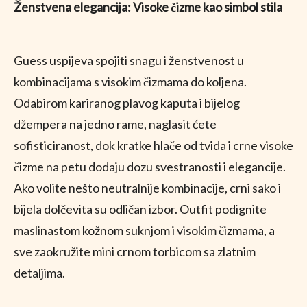
Ženstvena elegancija: Visoke čizme kao simbol stila
Guess uspijeva spojiti snagu i ženstvenost u
kombinacijama s visokim čizmama do koljena.
Odabirom kariranog plavog kaputa i bijelog
džempera na jedno rame, naglasit ćete
sofisticiranost, dok kratke hlače od tvida i crne visoke
čizme na petu dodaju dozu svestranosti i elegancije.
Ako volite nešto neutralnije kombinacije, crni sako i
bijela dolčevita su odličan izbor. Outfit podignite
maslinastom kožnom suknjom i visokim čizmama, a
sve zaokružite mini crnom torbicom sa zlatnim
detaljima.