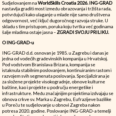
Sudjelovanjem na
WorldSkills Croatia 2026. ING-GRAD
nastavlja graditi most između obrazovanja i tržišta rada,
potvrđujući kako ulaganje u mlade nije samo društvena
odgovornost, već i ključ dugoročnog razvoja struke. U
skladu s tim pristupom, poruka koju tvrtka već godinama
šalje mladima ostaje jasna –
ZGRADI SVOJU PRILIKU.
O ING-GRAD-u
ING-GRAD d.d. osnovan je 1985. u Zagrebu i danas je
jedna od vodećih građevinskih kompanija u Hrvatskoj.
Pod vodstvom Branislava Brizara, kompanija se
istaknula stabilnim poslovanjem, kontinuiranim rastom i
razvojem svih segmenata poslovanja. Specijalizirana je
za složene projekte visokogradnje, obnove kulturne
baštine, kao i projekte u području energetike i
infrastrukture. Među značajnijim projektima izdvajaju se
obnova crkve sv. Marka u Zagrebu, Eufrazijeve bazilike
u Poreču te sudjelovanje u obnovi Zagreba nakon
potresa 2020. godine. Poslovanje ING-GRAD-a temelji