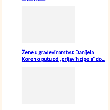
Žene u građevinarstvu: Danijela
Koren o putu od „prljavih cipela“ do…