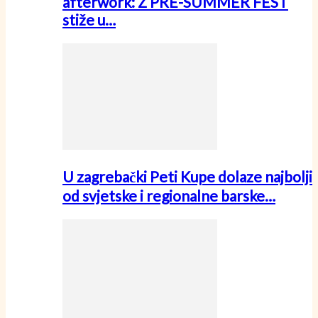
afterwork: Z PRE-SUMMER FEST
stiže u…
U zagrebački Peti Kupe dolaze najbolji
od svjetske i regionalne barske…