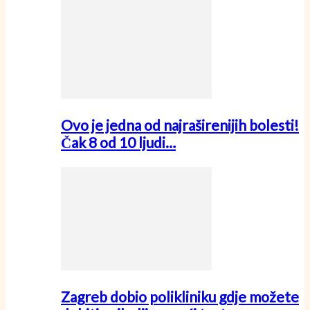
Ovo je jedna od najraširenijih bolesti!
Čak 8 od 10 ljudi…
Zagreb dobio polikliniku gdje možete