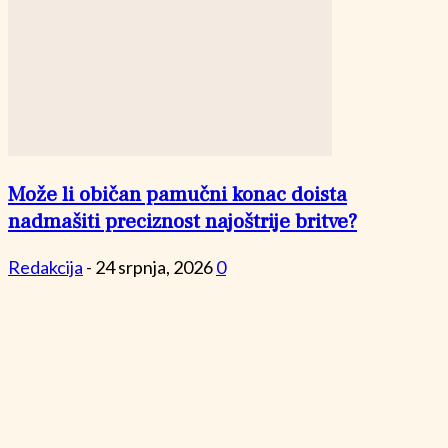
Može li običan pamučni konac doista
nadmašiti preciznost najoštrije britve?
Redakcija
-
24 srpnja, 2026
0