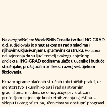
Na ovogodišnjem
WorldSkills Croatia tvrtka ING-GRAD
d.d.
sudjelovala
je s naglaskom na rad s mladima i
njihovim uključivanjem u građevinsku struku
. Polazeći
od uvjerenja da su ljudi temelj svakog uspješnog
projekta,
ING-GRAD godinama ulaže u učenike i buduće
stručnjake, pružajući im prilike za razvoj već tijekom
školovanja
.
Kroz programe plaćenih stručnih i obrtničkih praksi, uz
mentorstvo iskusnih kolega i rad na stvarnim
gradilištima, mladima se omogućuje prvi doticaj s
profesijom i stjecanje konkretnih znanja i vještina. U
sklopu takvog pristupa, učenicima su dostupni programi