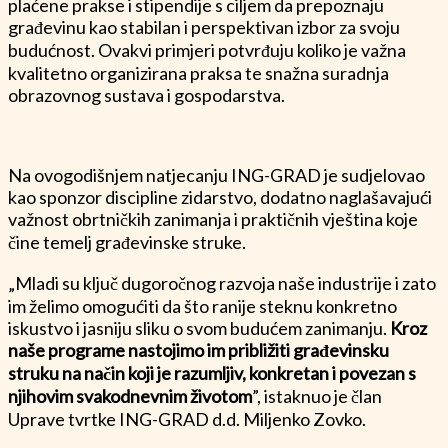
plaćene prakse i stipendije s ciljem da prepoznaju
građevinu kao stabilan i perspektivan izbor za svoju
budućnost. Ovakvi primjeri potvrđuju koliko je važna
kvalitetno organizirana praksa te snažna suradnja
obrazovnog sustava i gospodarstva.
Na ovogodišnjem natjecanju ING-GRAD je sudjelovao
kao sponzor discipline zidarstvo, dodatno naglašavajući
važnost obrtničkih zanimanja i praktičnih vještina koje
čine temelj građevinske struke.
„Mladi su ključ dugoročnog razvoja naše industrije i zato
im želimo omogućiti da što ranije steknu konkretno
iskustvo i jasniju sliku o svom budućem zanimanju.
Kroz
naše programe nastojimo im približiti građevinsku
struku na način koji je razumljiv, konkretan i povezan s
njihovim svakodnevnim životom
”, istaknuo je član
Uprave tvrtke ING-GRAD d.d. Miljenko Zovko.