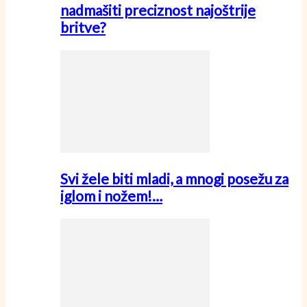
nadmašiti preciznost najoštrije
britve?
Svi žele biti mladi, a mnogi posežu za
iglom i nožem!…