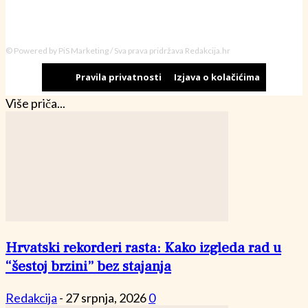
© Powered by PiS Marketing / Sva prava pridržava Redakcija.hr
Pravila privatnosti
Izjava o kolačićima
Više priča...
Hrvatski rekorderi rasta: Kako izgleda rad u
“šestoj brzini” bez stajanja
Redakcija
-
27 srpnja, 2026
0