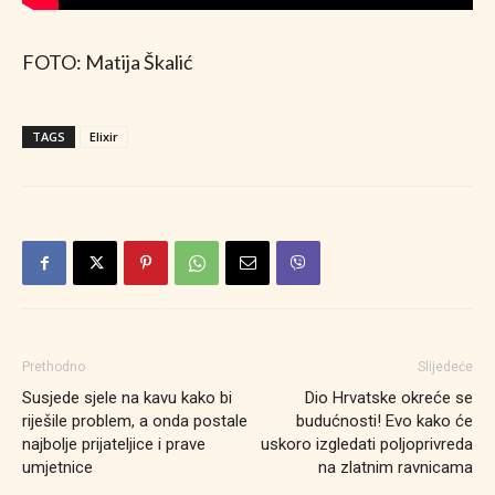
FOTO: Matija Škalić
TAGS
Elixir
Prethodno
Slijedeće
Susjede sjele na kavu kako bi
Dio Hrvatske okreće se
riješile problem, a onda postale
budućnosti! Evo kako će
najbolje prijateljice i prave
uskoro izgledati poljoprivreda
umjetnice
na zlatnim ravnicama