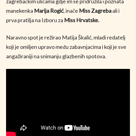
zagrebačkim ulicama gdje im se pridružila i poznata
manekenka
Marija Rogić
, inače
Miss Zagreba
ali i
prva pratilja na Izboru za
Miss Hrvatske.
Naravno spot je režirao Matija Škalić, mladi redatelj
koji je omiljen upravo među zabavnjacima i koji je sve
angažiraniji na snimanju glazbenih spotova.