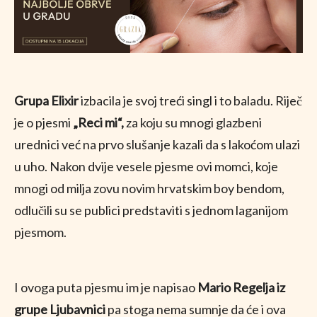
Grupa Elixir
izbacila je svoj treći singl i to baladu. Riječ
je o pjesmi
„Reci mi“,
za koju su mnogi glazbeni
urednici već na prvo slušanje kazali da s lakoćom ulazi
u uho. Nakon dvije vesele pjesme ovi momci, koje
mnogi od milja zovu novim hrvatskim boy bendom,
odlučili su se publici predstaviti s jednom laganijom
pjesmom.
I ovoga puta pjesmu im je napisao
Mario Regelja iz
grupe Ljubavnici
pa stoga nema sumnje da će i ova