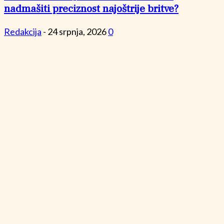
nadmašiti preciznost najoštrije britve?
Redakcija
-
24 srpnja, 2026
0