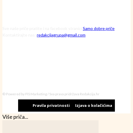
Sve naše priče pratite i na facebook stranici
Samo dobre priče
Kontaktirajte nas:
redakcijagrupa@gmail.com
© Powered by PiS Marketing / Sva prava pridržava Redakcija.hr
Pravila privatnosti
Izjava o kolačićima
Više priča...