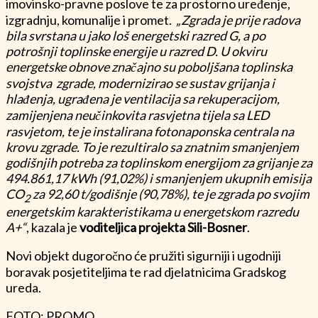
imovinsko-pravne poslove te za prostorno uređenje,
izgradnju, komunalije i promet.
„Zgrada je prije radova
bila svrstana u jako loš energetski razred G, a po
potrošnji toplinske energije u razred D. U okviru
energetske obnove značajno su poboljšana toplinska
svojstva zgrade, modernizirao se sustav grijanja i
hlađenja, ugrađena je ventilacija sa rekuperacijom,
zamijenjena neučinkovita rasvjetna tijela sa LED
rasvjetom, te je instalirana fotonaponska centrala na
krovu zgrade. To je rezultiralo sa znatnim smanjenjem
godišnjih potreba za toplinskom energijom za grijanje za
494.861,17 kWh (91,02%) i smanjenjem ukupnih emisija
CO
za 92,60 t/godišnje (90,78%), te je zgrada po svojim
2
energetskim karakteristikama u energetskom razredu
A+“
, kazala je
voditeljica projekta Sili-Bosner
.
Novi objekt dugoročno će pružiti sigurniji i ugodniji
boravak posjetiteljima te rad djelatnicima Gradskog
ureda.
FOTO: PROMO