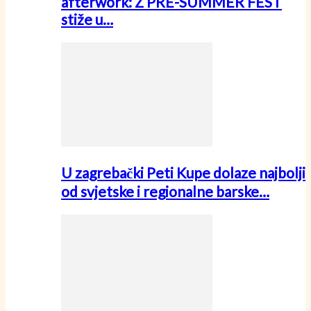
afterwork: Z PRE-SUMMER FEST
stiže u…
U zagrebački Peti Kupe dolaze najbolji
od svjetske i regionalne barske…