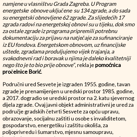
namjene u vlasništvu Grada Zagreba. U Program
energetske obnove uključene su 134 zgrade, a do sada
su energetski obnovljene 62 zgrade. Za slijedećih 17
zgrada radovi na energetskoj obnovi su u tijeku, dok smo
za ostale zgrade iz programa pripremili potrebnu
dokumentaciju za prijavu na natječaje za sufinanciranje
iz EU fondova. Energetskom obnovom, uz financijske
uštede, zgradama produljujemo vijek trajanja, a
svakodnevni rad i boravak u njima je daleko kvalitetniji
nego što je to bio prije obnove“
, rekla je
pomoćnica
pročelnice Borić
.
Područni ured Sesvete je izgrađen 1955. godine, tavan
zgrade je prenamijenjen u uredski prostor 1985. godine,
a 2017. dogradio se uredski prostor na 2. katu sjevernog
dijela zgrade. Ovaj javni objekt administrativni je ured za
područje gradskih četvrti Sesvete za opću upravu,
obrazovanje, socijalnu zaštiti u osobe s invaliditetom,
gospodarstvo, energetiku i zaštitu okoliša, za
poljoprivredu i šumarstvo, mjesnu samoupravu,