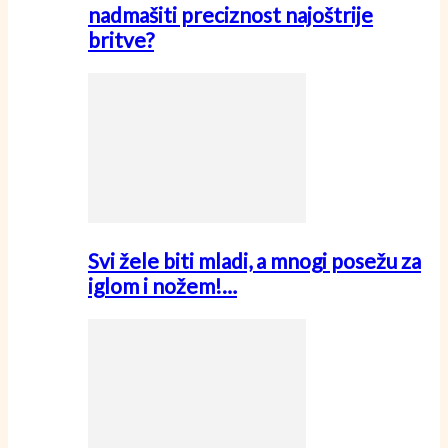
nadmašiti preciznost najoštrije
britve?
Svi žele biti mladi, a mnogi posežu za
iglom i nožem!…