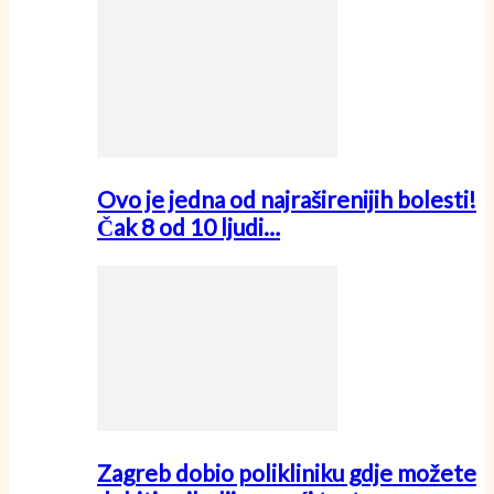
Ovo je jedna od najraširenijih bolesti!
Čak 8 od 10 ljudi…
Zagreb dobio polikliniku gdje možete