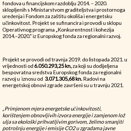
fondova u financijskom razdoblju 2014. – 2020.
sklopljenih s Ministarstvom graditeljstva i prostornoga
uređenja i Fondom za zaštitu okoliša i energetsku
učinkovitost. Projekt se sufinancira i provodi u sklopu
Operativnog programa „Konkurentnost i kohezija
2014.–2020.“ iz Europskog fonda za regionalni razvoj.
Projekt se provodi od travnja 2019. do listopada 2021. u
vrijednosti od
6.050.293,25 kn,
za koji su dodijeljena
bespovratna sredstva Europskog fonda za regionalni
razvoj u iznosu od
3.071.305,68 kn.
Radovi na
energetskoj obnovi zgrade završeni su u travnju 2021.
„Primjenom mjera energetske učinkovitosti,
korištenjem obnovljivih izvora energije i zamjenom lož
ulja sa ekološki prihvatljivim gorivom, želimo smanjiti
potrošnju energije i emisije CO2 u zgradama javne