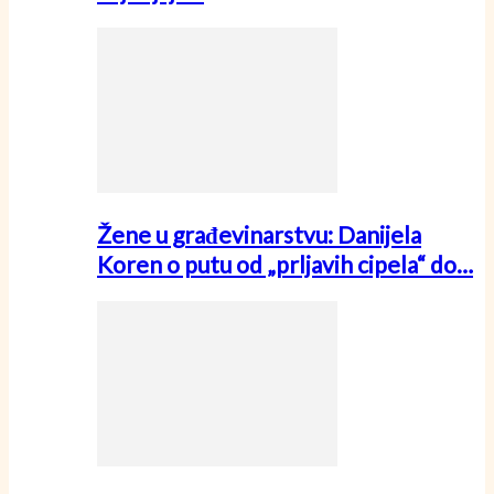
Žene u građevinarstvu: Danijela
Koren o putu od „prljavih cipela“ do…