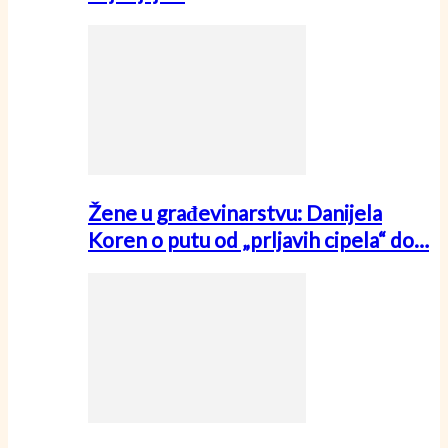
Žene u građevinarstvu: Danijela
Koren o putu od „prljavih cipela“ do…