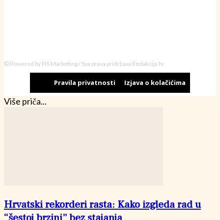
© Powered by PiS Marketing / Sva prava pridržava Redakcija.hr
Pravila privatnosti
Izjava o kolačićima
Više priča...
Hrvatski rekorderi rasta: Kako izgleda rad u
“šestoj brzini” bez stajanja