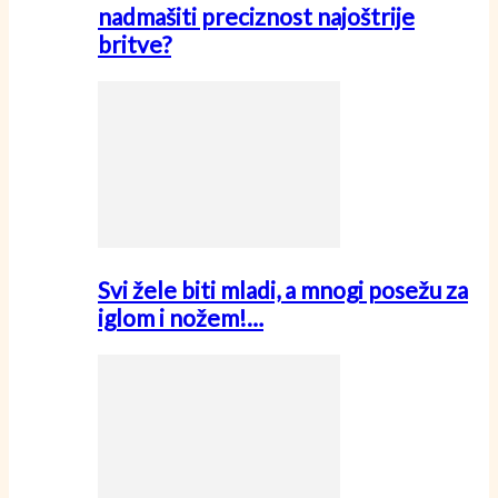
nadmašiti preciznost najoštrije
britve?
Svi žele biti mladi, a mnogi posežu za
iglom i nožem!…