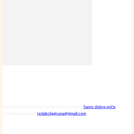
Sve naše priče pratite i na facebook stranici
Samo dobre priče
Kontaktirajte nas:
redakcijagrupa@gmail.com