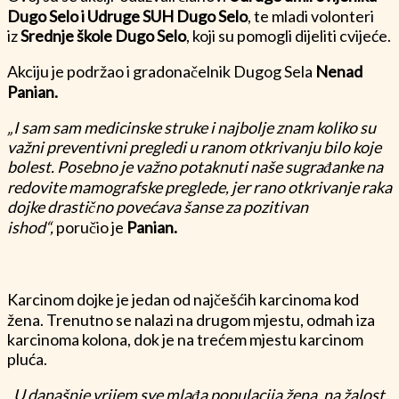
Dugo Selo i Udruge SUH Dugo Selo
, te mladi volonteri
iz
Srednje škole Dugo Selo
, koji su pomogli dijeliti cvijeće.
Akciju je podržao i gradonačelnik Dugog Sela
Nenad
Panian.
„I sam sam medicinske struke i najbolje znam koliko su
važni preventivni pregledi u ranom otkrivanju bilo koje
bolest. Posebno je važno potaknuti naše sugrađanke na
redovite mamografske preglede, jer rano otkrivanje raka
dojke drastično povećava šanse za pozitivan
ishod“,
poručio je
Panian.
Karcinom dojke je jedan od najčešćih karcinoma kod
žena. Trenutno se nalazi na drugom mjestu, odmah iza
karcinoma kolona, dok je na trećem mjestu karcinom
pluća.
„U današnje vrijem sve mlađa populacija žena, na žalost,