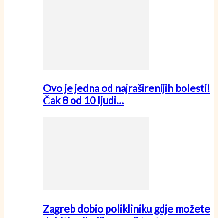
Ovo je jedna od najraširenijih bolesti!
Čak 8 od 10 ljudi…
Zagreb dobio polikliniku gdje možete