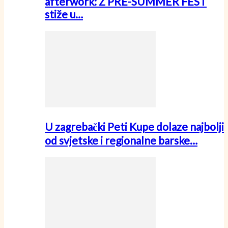
afterwork: Z PRE-SUMMER FEST
stiže u…
U zagrebački Peti Kupe dolaze najbolji
od svjetske i regionalne barske…