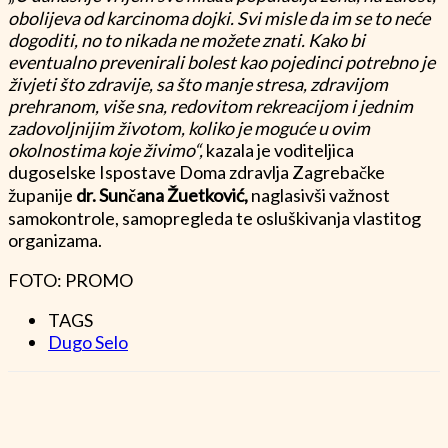
obolijeva od karcinoma dojki. Svi misle da im se to neće
dogoditi, no to nikada ne možete znati. Kako bi
eventualno prevenirali bolest kao pojedinci potrebno je
živjeti što zdravije, sa što manje stresa, zdravijom
prehranom, više sna, redovitom rekreacijom i jednim
zadovoljnijim životom, koliko je moguće u ovim
okolnostima koje živimo“,
kazala je voditeljica
dugoselske Ispostave Doma zdravlja Zagrebačke
županije
dr. Sunčana Žuetković,
naglasivši važnost
samokontrole, samopregleda te osluškivanja vlastitog
organizama.
FOTO: PROMO
TAGS
Dugo Selo