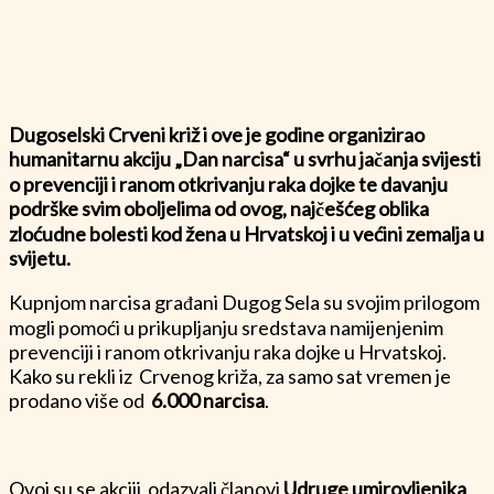
Dugoselski Crveni križ i ove je godine organizirao
humanitarnu akciju „Dan narcisa“ u svrhu jačanja svijesti
o prevenciji i ranom otkrivanju raka dojke te davanju
podrške svim oboljelima od ovog, najčešćeg oblika
zloćudne bolesti kod žena u Hrvatskoj i u većini zemalja u
svijetu.
Kupnjom narcisa građani Dugog Sela su svojim prilogom
mogli pomoći u prikupljanju sredstava namijenjenim
prevenciji i ranom otkrivanju raka dojke u Hrvatskoj.
Kako su rekli iz Crvenog križa, za samo sat vremen je
prodano više od
6.000 narcisa
.
Ovoj su se akciji odazvali članovi
Udruge umirovljenika