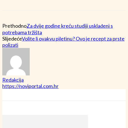
Prethodno
Za dvije godine kreću studiji usklađeni s
potrebama tržišta
Slijedeće
Volite li ovakvu piletinu? Ovo je recept za prste
polizati
Redakcija
https://noviportal.com.hr