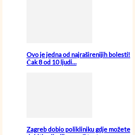
Ovo je jedna od najraširenijih bolesti!
Čak 8 od 10 ljudi…
Zagreb dobio polikliniku gdje možete