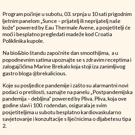
Program počinje u subotu, 03. srpnja u 10 sati prigodnim
ljetnim panelom „Sunce – prijatelj ili neprijatelj naše
kože“ powered by Eau Thermale Avene, a posjetitelji će
moći i besplatno pregledati madeže kod Croatia
Poliklinika kupole.
Na bio&bio štandu započnite dan smoothijima, a u
popodnevnim satima upoznajte se s zdravim receptima i
zalogajčićima Marine Brekalo koja stoji iza zanimljivog
gastro bloga @brekalicious.
Koje su posljedice pandemije i zašto su alarmantni novi
podaci o pretilosti, saznajte na panelu „Postpandemijska
pandemija – debljina“ powered by Pliva. Pliva, koja ove
godine slavi i 100. rođendan, osigurala je svim
posjetiteljima u subotu besplatno kardiovaskularno
savjetovanje i konzultacije s liječnicima o dijabetesu tipa
2.