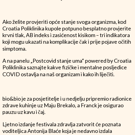
Ako želite provjeriti opće stanje svoga organizma, kod
Croatia Poliklinika kupole potpuno besplatno provjerite
krvni tlak, AB indeks i zasićenost kisikom – tri indikatora
koji mogu ukazati na komplikacije čak i prije pojave očitih
simptoma.
A na panelu „Postcovid stanje uma“ powered by Croatia
Poliklinika saznajte kakve fizičke i mentalne posljedice
COVID ostavlja na naš organizam i kako ih liječiti.
bio&bio je za posjetitelje i u nedjelju pripremio radionice
zdrave kuhinje uz Maju Brekalo, a Franck je osigurao
pauzu uz kavu i čaj.
Ljetno izdanje festivala zdravlja zatvorit će poznata
voditeljica Antonija Blaće koja je nedavno izdala