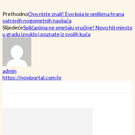
Prethodno
Ovo niste znali! Evo koja je omiljena hrana
vatrenih nogometnih navijača
Slijedeće
Splićanima ne smetaju vrućine! Novo hit mjesto
u gradu izvuklo i poznate iz svojih kuća
admin
https://noviportal.com.hr