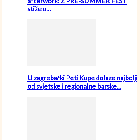
afterwork: Z PRE-SUMMER FEST
stiže u…
U zagrebački Peti Kupe dolaze najbolji
od svjetske i regionalne barske…