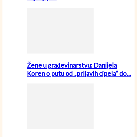
Žene u građevinarstvu: Danijela
Koren o putu od „prljavih cipela“ do…