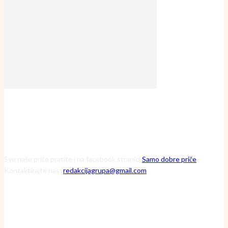
Sve naše priče pratite i na facebook stranici
Samo dobre priče
Kontaktirajte nas:
redakcijagrupa@gmail.com