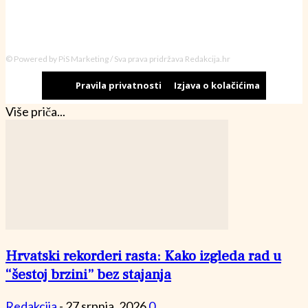
© Powered by PiS Marketing / Sva prava pridržava Redakcija.hr
Pravila privatnosti
Izjava o kolačićima
Više priča...
Hrvatski rekorderi rasta: Kako izgleda rad u
“šestoj brzini” bez stajanja
Redakcija
-
27 srpnja, 2026
0