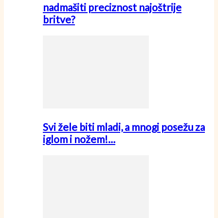
nadmašiti preciznost najoštrije
britve?
Svi žele biti mladi, a mnogi posežu za
iglom i nožem!…