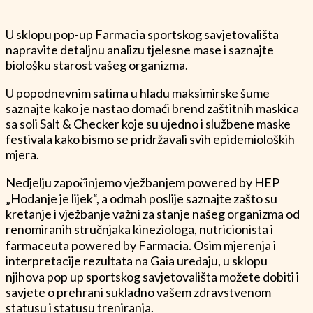
U sklopu pop-up Farmacia sportskog savjetovališta
napravite detaljnu analizu tjelesne mase i saznajte
biološku starost vašeg organizma.
U popodnevnim satima u hladu maksimirske šume
saznajte kako je nastao domaći brend zaštitnih maskica
sa soli Salt & Checker koje su ujedno i službene maske
festivala kako bismo se pridržavali svih epidemioloških
mjera.
Nedjelju započinjemo vježbanjem powered by HEP
„Hodanje je lijek“, a odmah poslije saznajte zašto su
kretanje i vježbanje važni za stanje našeg organizma od
renomiranih stručnjaka kineziologa, nutricionista i
farmaceuta powered by Farmacia. Osim mjerenja i
interpretacije rezultata na Gaia uređaju, u sklopu
njihova pop up sportskog savjetovališta možete dobiti i
savjete o prehrani sukladno vašem zdravstvenom
statusu i statusu treniranja.