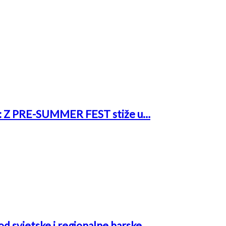
rk: Z PRE-SUMMER FEST stiže u…
 od svjetske i regionalne barske…