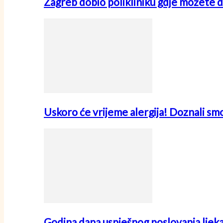
Zagreb dobio polikliniku gdje možete d
Uskoro će vrijeme alergija! Doznali sm
Godina dana uspješnog poslovanja ljek