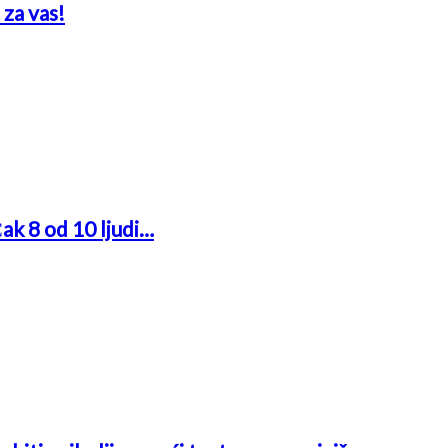
 za vas!
Čak 8 od 10 ljudi…