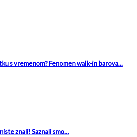
 bitku s vremenom? Fenomen walk-in barova…
niste znali! Saznali smo…