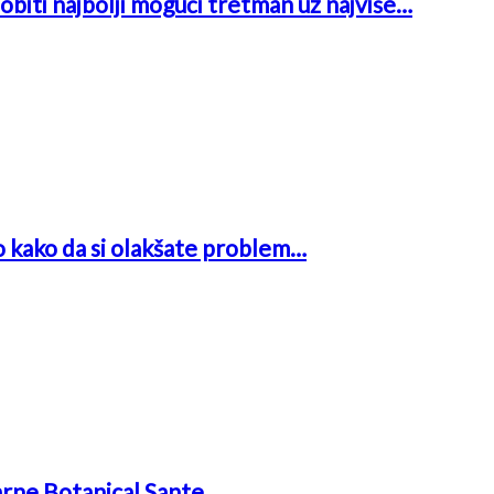
obiti najbolji mogući tretman uz najviše…
o kako da si olakšate problem…
arne Botanical Sante