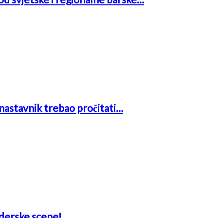
i nastavnik trebao pročitati…
aderske scene!