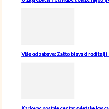
Više od zabave: Zašto bi svaki roditelj 
Karlovac postaje centar svjetske kask