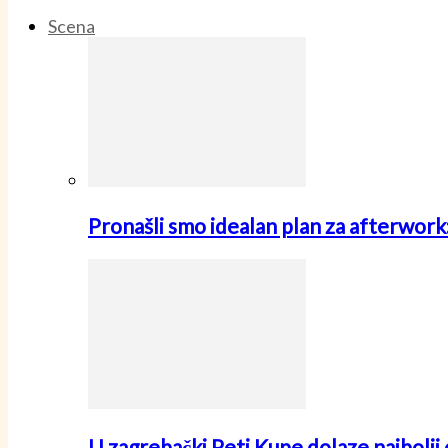
Scena
Pronašli smo idealan plan za afterwo
U zagrebački Peti Kupe dolaze najbolji