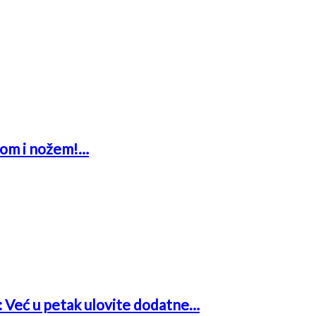
glom i nožem!…
a: Već u petak ulovite dodatne…