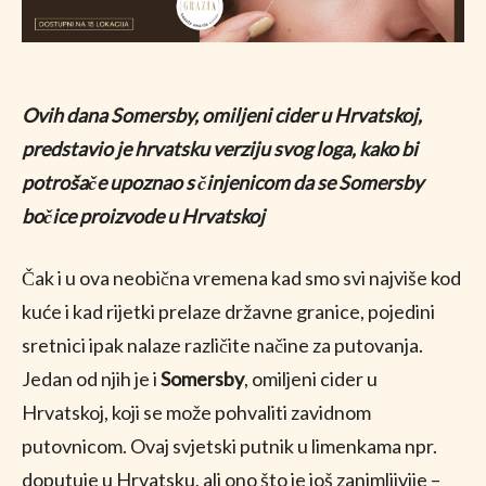
Ovih dana Somersby, omiljeni cider u Hrvatskoj,
predstavio je hrvatsku verziju svog loga, kako bi
potrošače upoznao s činjenicom da se Somersby
bočice proizvode u Hrvatskoj
Čak i u ova neobična vremena kad smo svi najviše kod
kuće i kad rijetki prelaze državne granice, pojedini
sretnici ipak nalaze različite načine za putovanja.
Jedan od njih je i
Somersby
, omiljeni cider u
Hrvatskoj, koji se može pohvaliti zavidnom
putovnicom. Ovaj svjetski putnik u limenkama npr.
doputuje u Hrvatsku, ali ono što je još zanimljivije –