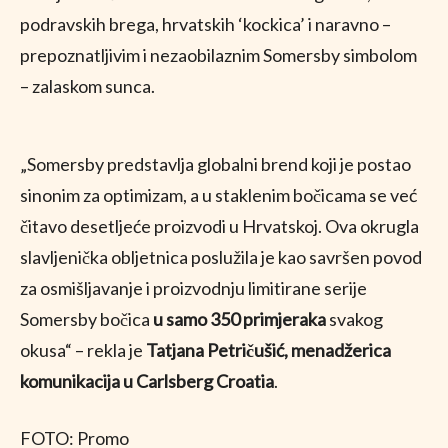
podravskih brega, hrvatskih ‘kockica’ i naravno –
prepoznatljivim i nezaobilaznim Somersby simbolom
– zalaskom sunca.
„Somersby predstavlja globalni brend koji je postao
sinonim za optimizam, a u staklenim bočicama se već
čitavo desetljeće proizvodi u Hrvatskoj. Ova okrugla
slavljenička obljetnica poslužila je kao savršen povod
za osmišljavanje i proizvodnju limitirane serije
Somersby bočica
u samo 350 primjeraka
svakog
okusa“ – rekla je
Tatjana Petričušić, menadžerica
komunikacija u Carlsberg Croatia
.
FOTO: Promo