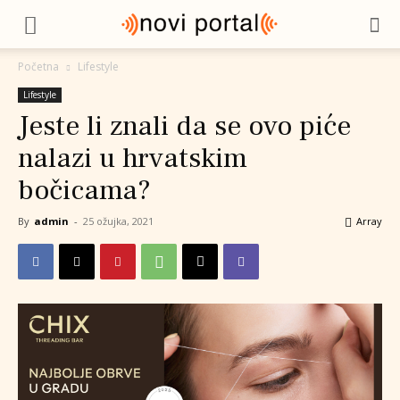
Početna
Lifestyle
Lifestyle
Jeste li znali da se ovo piće
nalazi u hrvatskim
bočicama?
By
admin
-
25 ožujka, 2021
Array