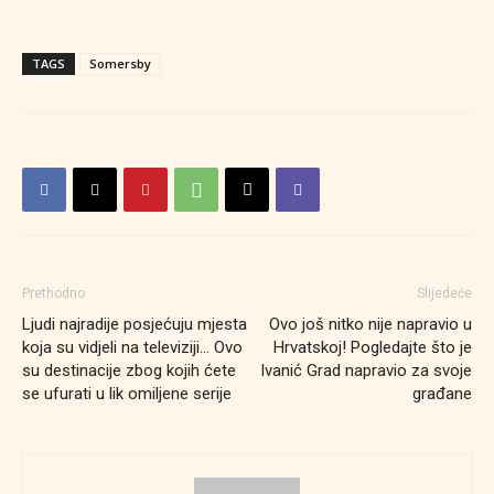
TAGS
Somersby
Prethodno
Slijedeće
Ljudi najradije posjećuju mjesta
Ovo još nitko nije napravio u
koja su vidjeli na televiziji… Ovo
Hrvatskoj! Pogledajte što je
su destinacije zbog kojih ćete
Ivanić Grad napravio za svoje
se ufurati u lik omiljene serije
građane