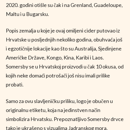
2020. godini otišle su čak i na Grenland, Guadeloupe,
Maltu i u Bugarsku.
Popis zemalja u koje je ovaj omiljeni cider putovao iz
Hrvatske u posljednjih nekoliko godina, obuhvaća još
i egzotičnije lokacije kao što su Australija, Sjedinjene
Američke Države, Kongo, Kina, Karibi i Laos.
Somersby se u Hrvatskoj proizvodi u čak 10 okusa, od
kojih neke domaći potrošači još nisu imali prilike
probati.
Samo za ovu slavljeničku priliku, logo je obučen u
originalnu etiketu, koja na jedinstven način
simbolizira Hrvatsku. Prepoznatljivo Somersby drvce
tako je ukrašeno s vizualima Jadranskog mora,