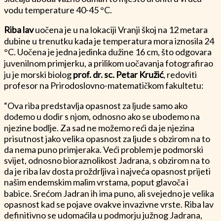
vodu temperature 40-45 °C.
Riba lav
uočena je u na lokaciji Vranji škoj na 12 metara
dubine u trenutku kada je temperatura mora iznosila 24
°C. Uočena je jedna jedinka dužine 16 cm, što odgovara
juvenilnom primjerku, a prilikom uočavanja fotografirao
ju je morski biolog
prof. dr. sc. Petar Kružić
, redoviti
profesor na Prirodoslovno-matematičkom fakultetu:
“Ova riba predstavlja opasnost za ljude samo ako
dođemo u dodir s njom, odnosno ako se ubodemo na
njezine bodlje. Za sad ne možemo reći da je njezina
prisutnost jako velika opasnost za ljude s obzirom na to
da nema puno primjeraka. Veći problem je podmorski
svijet, odnosno bioraznolikost Jadrana, s obzirom na to
da je riba lav dosta proždrljiva i najveća opasnost prijeti
našim endemskim malim vrstama, poput glavoča i
babice. Srećom Jadran ih ima puno, ali svejedno je velika
opasnost kad se pojave ovakve invazivne vrste. Riba lav
definitivno se udomaćila u podmorju južnog Jadrana,