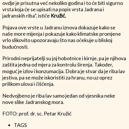
ovdje je prisutna već nekoliko godina i to će biti sigurno
vrsta koja će se upisati na popis vrsta Jadrana i
jadranskih riba”, ističe
Kružić.
Pojava ove vrste u Jadranu iznova dokazuje kako se
naše more mijenja i pokazuje kako klimatske promjene
vrlo slikovito upozoravaju što nas očekuje u bliskoj
budućnosti.
Prirodni neprijatelji su joj hobotnice i kirnje, pa je njihova
zaštita jedna od mjera za kontrolu širenja. Također,
moguć je izlov i konzumacija. Dobra je stvar da je riba lav
jestiva, pa se može iskoristiti za hranu, no uz oprez
prilikom ulova i čišćenja.
Nedvojbeno je riba lav samo jedan od vjesnika neke
nove slike Jadranskog mora.
FOTO: prof. dr. sc. Petar Kružić
TAGS