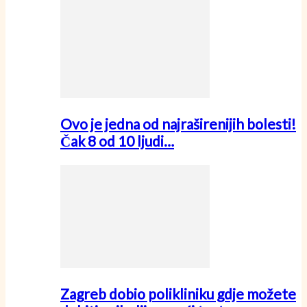
Ovo je jedna od najraširenijih bolesti!
Čak 8 od 10 ljudi…
Zagreb dobio polikliniku gdje možete