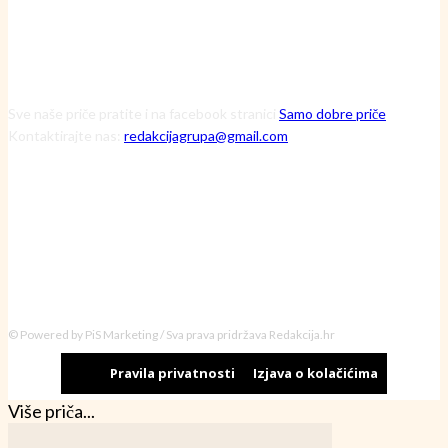
Sve naše priče pratite i na facebook stranici
Samo dobre priče
Kontaktirajte nas:
redakcijagrupa@gmail.com
© Powered by PiS Marketing / Sva prava pridržava Redakcija.hr
Pravila privatnosti
Izjava o kolačićima
Više priča...