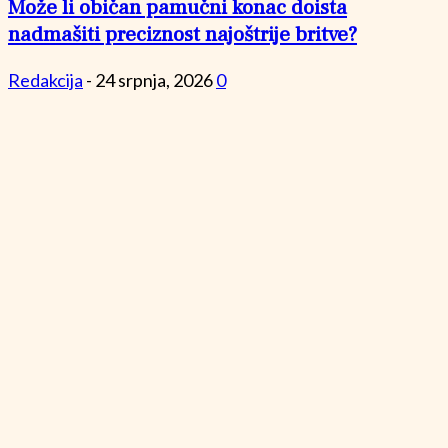
Može li običan pamučni konac doista
nadmašiti preciznost najoštrije britve?
Redakcija
-
24 srpnja, 2026
0