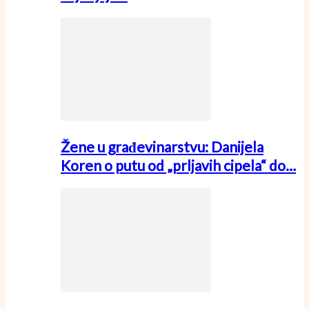
Žene u građevinarstvu: Danijela
Koren o putu od „prljavih cipela“ do…