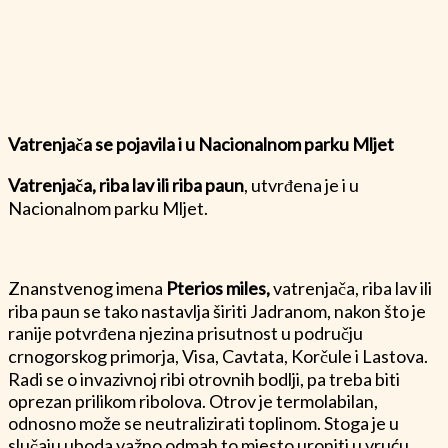
Vatrenjača se pojavila i u Nacionalnom parku Mljet
Vatrenjača, riba lav ili riba paun
, utvrđena je i u
Nacionalnom parku Mljet.
Znanstvenog imena
Pterios miles,
vatrenjača, riba lav ili
riba paun se tako nastavlja širiti Jadranom, nakon što je
ranije potvrđena njezina prisutnost u području
crnogorskog primorja, Visa, Cavtata, Korčule i Lastova.
Radi se o invazivnoj ribi otrovnih bodlji, pa treba biti
oprezan prilikom ribolova. Otrov je termolabilan,
odnosno može se neutralizirati toplinom. Stoga je u
slučaju uboda važno odmah to mjesto uroniti u vruću