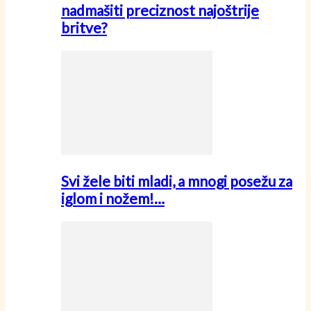
nadmašiti preciznost najoštrije
britve?
Svi žele biti mladi, a mnogi posežu za
iglom i nožem!…