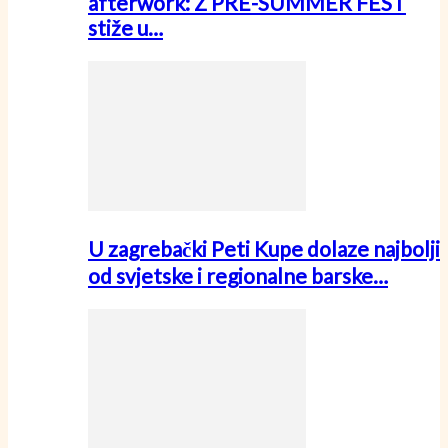
afterwork: Z PRE-SUMMER FEST
stiže u…
U zagrebački Peti Kupe dolaze najbolji
od svjetske i regionalne barske…