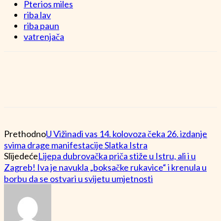
Pterios miles
riba lav
riba paun
vatrenjača
Prethodno
U Vižinadi vas 14. kolovoza čeka 26. izdanje
svima drage manifestacije Slatka Istra
Slijedeće
Lijepa dubrovačka priča stiže u Istru, ali i u
Zagreb! Iva je navukla „boksačke rukavice“ i krenula u
borbu da se ostvari u svijetu umjetnosti