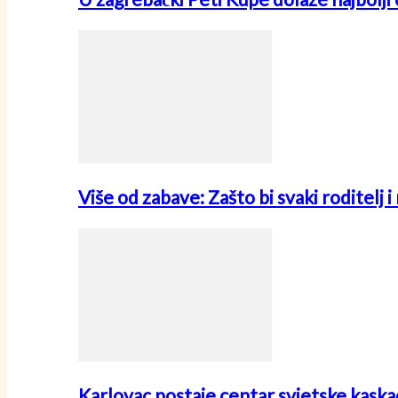
Više od zabave: Zašto bi svaki roditelj 
Karlovac postaje centar svjetske kask