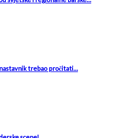
i nastavnik trebao pročitati…
aderske scene!