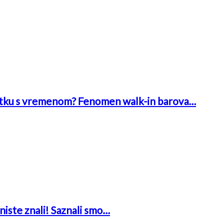
 bitku s vremenom? Fenomen walk-in barova…
niste znali! Saznali smo…