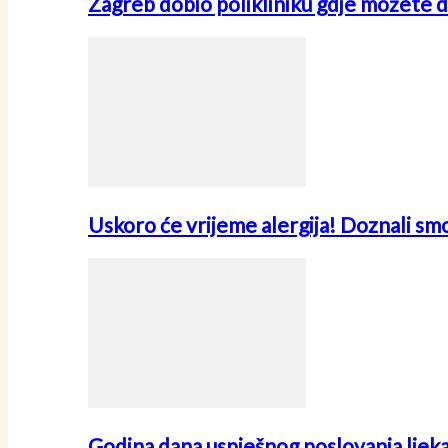
Zagreb dobio polikliniku gdje možete d
Uskoro će vrijeme alergija! Doznali sm
Godina dana uspješnog poslovanja ljek