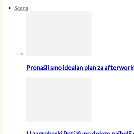
Scena
Pronašli smo idealan plan za afterwo
U zagrebački Peti Kupe dolaze najbolji