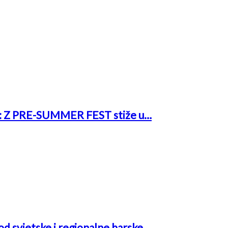
rk: Z PRE-SUMMER FEST stiže u…
 od svjetske i regionalne barske…