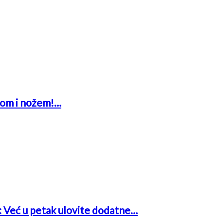
glom i nožem!…
a: Već u petak ulovite dodatne…