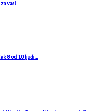
 za vas!
Čak 8 od 10 ljudi…