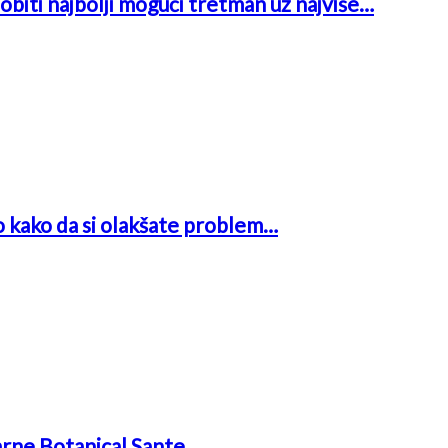
obiti najbolji mogući tretman uz najviše…
o kako da si olakšate problem…
arne Botanical Sante