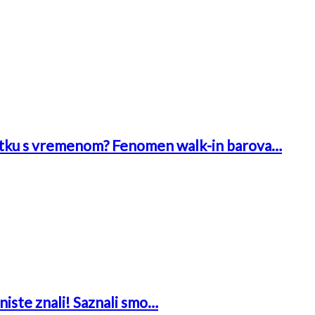
 bitku s vremenom? Fenomen walk-in barova…
niste znali! Saznali smo…