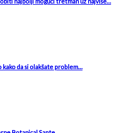
obiti najbolji mogući tretman uz najviše…
o kako da si olakšate problem…
arne Botanical Sante