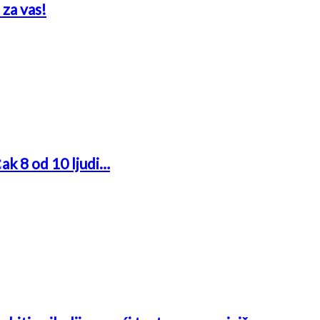
 za vas!
Čak 8 od 10 ljudi…