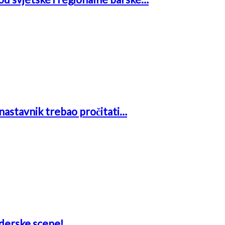
i nastavnik trebao pročitati…
aderske scene!