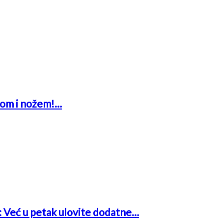
glom i nožem!…
a: Već u petak ulovite dodatne…