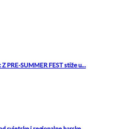
rk: Z PRE-SUMMER FEST stiže u…
 od svjetske i regionalne barske…