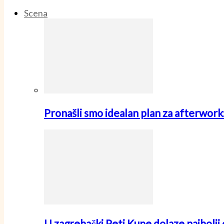
Scena
Pronašli smo idealan plan za afterwo
U zagrebački Peti Kupe dolaze najbolji