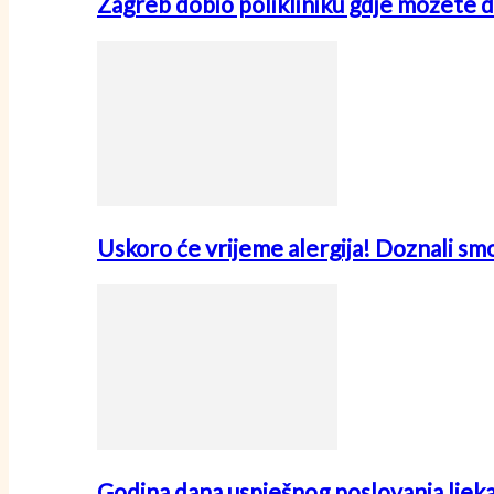
Zagreb dobio polikliniku gdje možete d
Uskoro će vrijeme alergija! Doznali sm
Godina dana uspješnog poslovanja ljek