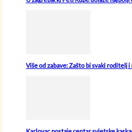
Više od zabave: Zašto bi svaki roditelj 
Karlovac postaje centar svjetske kask