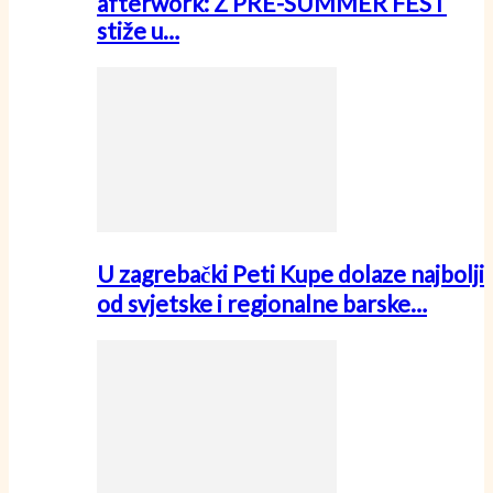
afterwork: Z PRE-SUMMER FEST
stiže u…
U zagrebački Peti Kupe dolaze najbolji
od svjetske i regionalne barske…