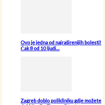
Ovo je jedna od najraširenijih bolesti!
Čak 8 od 10 ljudi…
Zagreb dobio polikliniku gdje možete