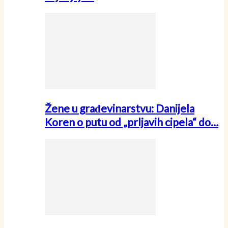
Žene u građevinarstvu: Danijela
Koren o putu od „prljavih cipela“ do…