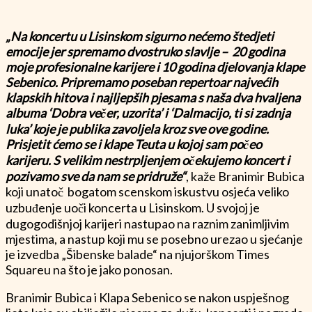
„Na koncertu u Lisinskom sigurno nećemo štedjeti
emocije jer spremamo dvostruko slavlje – 20 godina
moje profesionalne karijere i 10 godina djelovanja klape
Sebenico. Pripremamo poseban repertoar najvećih
klapskih hitova i najljepših pjesama s naša dva hvaljena
albuma ‘Dobra večer, uzorita’ i ‘Dalmacijo, ti si zadnja
luka’ koje je publika zavoljela kroz sve ove godine.
Prisjetit ćemo se i klape Teuta u kojoj sam počeo
karijeru. S velikim nestrpljenjem očekujemo koncert i
pozivamo sve da nam se pridruže“
, kaže Branimir Bubica
koji unatoč bogatom scenskom iskustvu osjeća veliko
uzbuđenje uoči koncerta u Lisinskom. U svojoj je
dugogodišnjoj karijeri nastupao na raznim zanimljivim
mjestima, a nastup koji mu se posebno urezao u sjećanje
je izvedba „Šibenske balade“ na njujorškom Times
Squareu na što je jako ponosan.
Branimir Bubica i Klapa Sebenico se nakon uspješnog