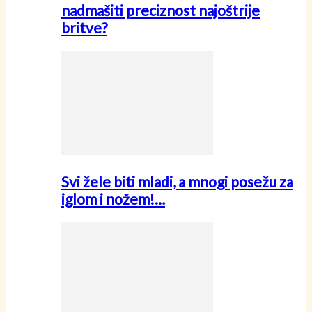
nadmašiti preciznost najoštrije
britve?
Svi žele biti mladi, a mnogi posežu za
iglom i nožem!…