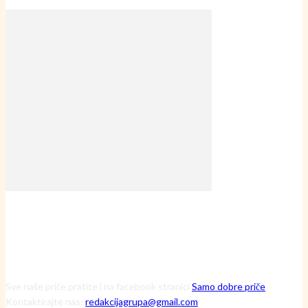
Sve naše priče pratite i na facebook stranici
Samo dobre priče
Kontaktirajte nas:
redakcijagrupa@gmail.com