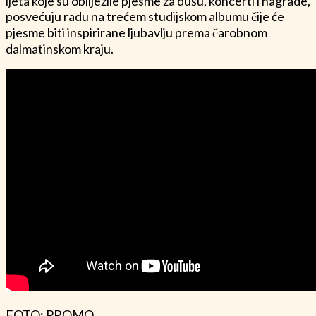
ljeta koje su obilježile pjesme za dušu, koncerti i nagrade,
posvećuju radu na trećem studijskom albumu čije će
pjesme biti inspirirane ljubavlju prema čarobnom
dalmatinskom kraju.
FOTO: PROMO