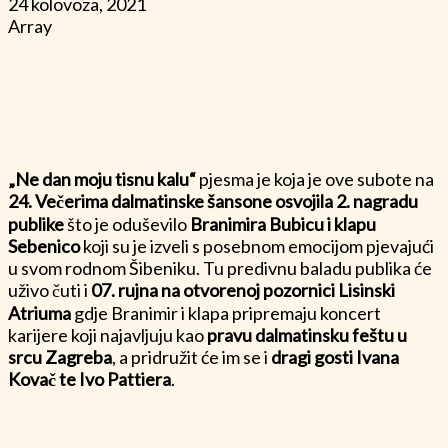
24 kolovoza, 2021
Array
„Ne dan moju tisnu kalu“
pjesma je koja je ove subote na
24. Večerima dalmatinske šansone osvojila 2. nagradu
publike
što je oduševilo
Branimira Bubicu i klapu
Sebenico
koji su je izveli s posebnom emocijom pjevajući
u svom rodnom Šibeniku. Tu predivnu baladu publika će
uživo čuti i
07. rujna na otvorenoj pozornici Lisinski
Atriuma
gdje Branimir i klapa pripremaju koncert
karijere koji najavljuju kao
pravu dalmatinsku feštu u
srcu Zagreba
, a pridružit će im se i
dragi gosti Ivana
Kovač te Ivo Pattiera
.