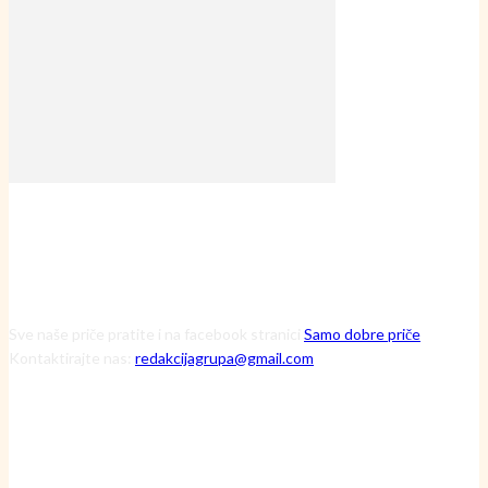
Sve naše priče pratite i na facebook stranici
Samo dobre priče
Kontaktirajte nas:
redakcijagrupa@gmail.com