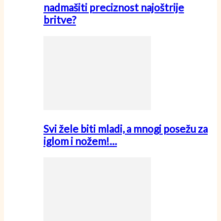
nadmašiti preciznost najoštrije
britve?
Svi žele biti mladi, a mnogi posežu za
iglom i nožem!…