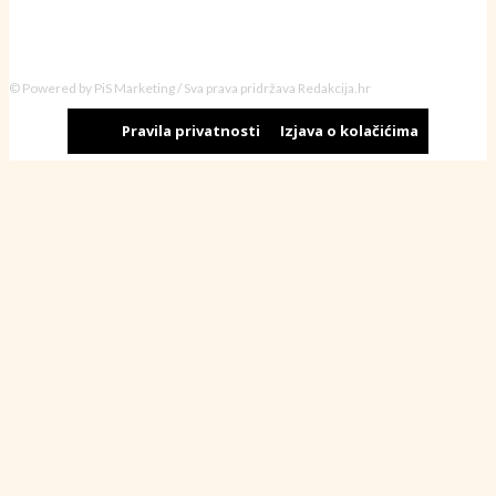
© Powered by PiS Marketing / Sva prava pridržava Redakcija.hr
Pravila privatnosti
Izjava o kolačićima