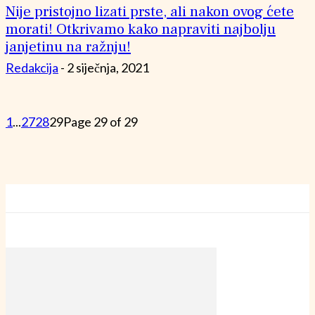
Nije pristojno lizati prste, ali nakon ovog ćete
morati! Otkrivamo kako napraviti najbolju
janjetinu na ražnju!
Redakcija
-
2 siječnja, 2021
1
...
27
28
29
Page 29 of 29