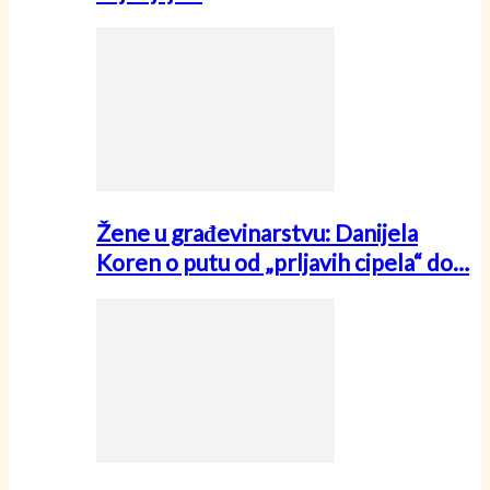
Žene u građevinarstvu: Danijela
Koren o putu od „prljavih cipela“ do…