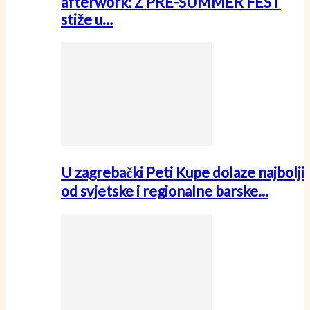
afterwork: Z PRE-SUMMER FEST
stiže u…
U zagrebački Peti Kupe dolaze najbolji
od svjetske i regionalne barske…