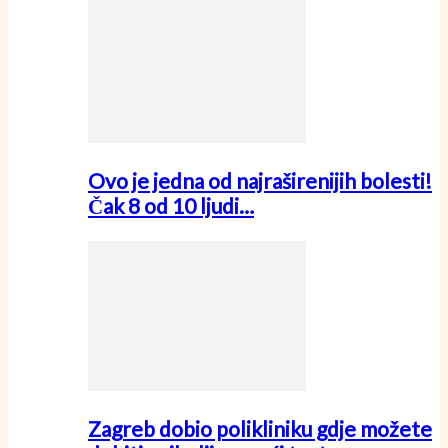
Ovo je jedna od najraširenijih bolesti!
Čak 8 od 10 ljudi…
Zagreb dobio polikliniku gdje možete