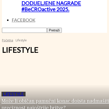
DODIJELJENE NAGRADE
#BeCROactive 2025.
FACEBOOK
Početna
Lifestyle
LIFESTYLE
LIFESTYLE
Može li običan pamučni konac doista nadmašit
preciznost najoštrije britve?