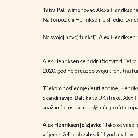
Tetra Pak je imenovao Alexa Henriksena n
Na toj poziciji Henriksen je slijedio Lyn
Na svojoj novoj funkciji, Alex Henriksen
Alex Henriksen se pridružio tvrtki Tetra 
2020. godine preuzeo svoju trenutnu fu
Tijekom posljednje četiri godine, Henriks
Skandinavije, Baltika te UK i Irske. Alex 
snažan fokus na poboljšanje profita kup
Alex Henriksen je izjavio
: “Jako se vesel
vrijeme, želio bih zahvaliti Lyndsey Loy