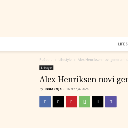
LIFE
Početna
Lifestyle
Alex Henriksen novi generalni d
Lifestyle
Alex Henriksen novi gen
By
Redakcija
-
16 srpnja, 2024