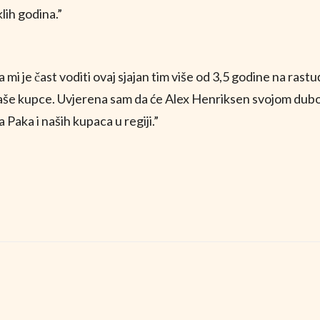
lih godina.”
la mi je čast voditi ovaj sjajan tim više od 3,5 godine na r
a naše kupce. Uvjerena sam da će Alex Henriksen svojom du
 Paka i naših kupaca u regiji.”