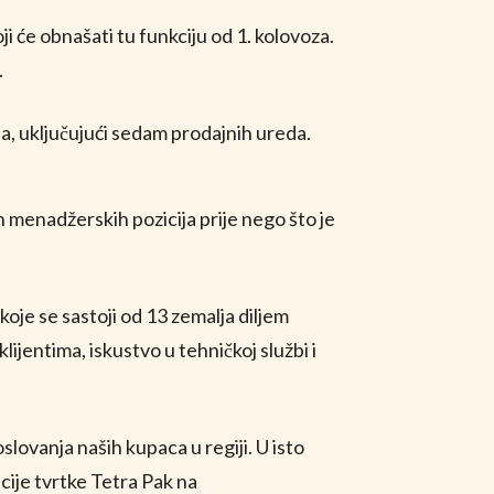
 će obnašati tu funkciju od 1. kolovoza.
.
ja, uključujući sedam prodajnih ureda.
h menadžerskih pozicija prije nego što je
oje se sastoji od 13 zemalja diljem
lijentima, iskustvo u tehničkoj službi i
slovanja naših kupaca u regiji. U isto
cije tvrtke Tetra Pak na