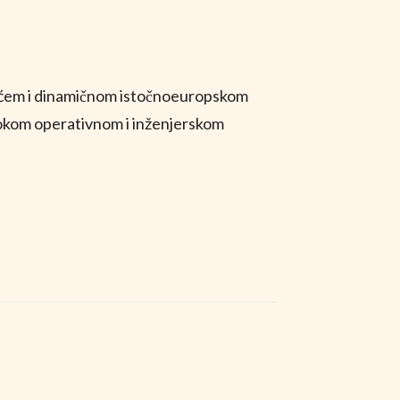
astućem i dinamičnom istočnoeuropskom
bokom operativnom i inženjerskom