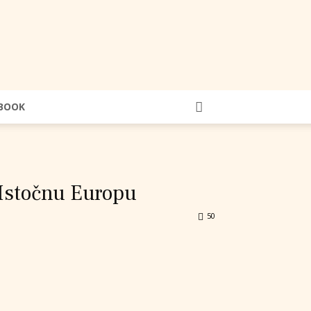
BOOK
a Istočnu Europu
50