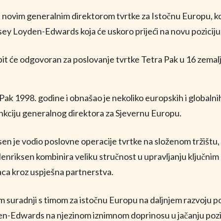
ovim generalnim direktorom tvrtke za Istočnu Europu, koji
dsey Loyden-Edwards koja će uskoro prijeći na novu poziciju
HR
 bit će odgovoran za poslovanje tvrtke Tetra Pak u 16 zemal
Pak 1998. godine i obnašao je nekoliko europskih i globalni
nkciju generalnog direktora za Sjevernu Europu.
en je vodio poslovne operacije tvrtke na složenom tržištu, k
Henriksen kombinira veliku stručnost u upravljanju ključnim k
aca kroz uspješna partnerstva.
im suradnji s timom za istočnu Europu na daljnjem razvoju po
den-Edwards na njezinom iznimnom doprinosu u jačanju pozi