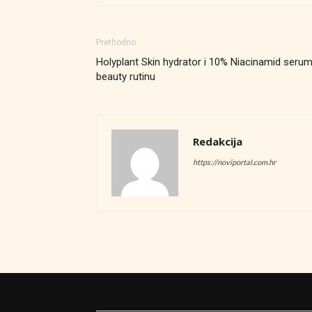
Prethodno
Holyplant Skin hydrator i 10% Niacinamid seru
beauty rutinu
Redakcija
https://noviportal.com.hr