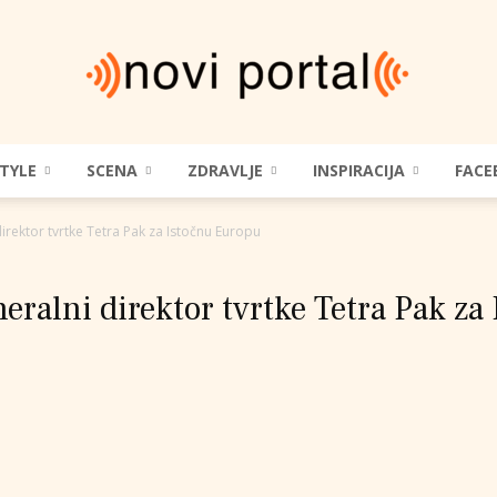
STYLE
SCENA
ZDRAVLJE
INSPIRACIJA
FACE
Novi
irektor tvrtke Tetra Pak za Istočnu Europu
eralni direktor tvrtke Tetra Pak z
Portal
|