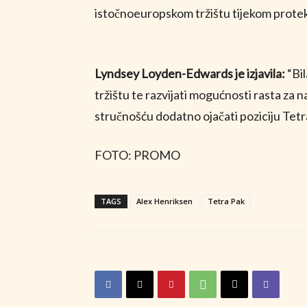
istočnoeuropskom tržištu tijekom protek
Lyndsey Loyden-Edwards je izjavila:
“Bi
tržištu te razvijati mogućnosti rasta z
stručnošću dodatno ojačati poziciju Tetra
FOTO: PROMO
TAGS
Alex Henriksen
Tetra Pak