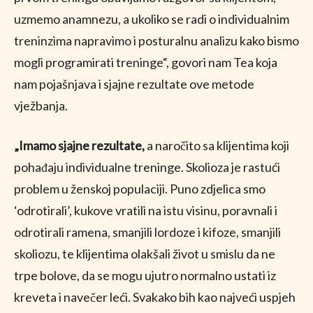
uzmemo anamnezu, a ukoliko se radi o individualnim
treninzima napravimo i posturalnu analizu kako bismo
mogli programirati treninge“, govori nam Tea koja
nam pojašnjava i sjajne rezultate ove metode
vježbanja.
„Imamo sjajne rezultate,
a naročito sa klijentima koji
pohađaju individualne treninge. Skolioza je rastući
problem u ženskoj populaciji. Puno zdjelica smo
‘odrotirali’, kukove vratili na istu visinu, poravnali i
odrotirali ramena, smanjili lordoze i kifoze, smanjili
skoliozu, te klijentima olakšali život u smislu da ne
trpe bolove, da se mogu ujutro normalno ustati iz
kreveta i navečer leći. Svakako bih kao najveći uspjeh