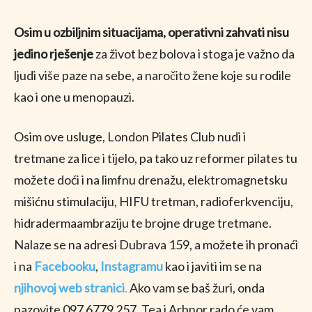
Osim u ozbiljnim situacijama, operativni zahvati nisu
jedino rješenje
za život bez bolova i stoga je važno da
ljudi više paze na sebe, a naročito žene koje su rodile
kao i one u menopauzi.
Osim ove usluge, London Pilates Club nudi i
tretmane za lice i tijelo, pa tako uz reformer pilates tu
možete doći i na limfnu drenažu, elektromagnetsku
mišićnu stimulaciju, HIFU tretman, radioferkvenciju,
hidradermaambraziju te brojne druge tretmane.
Nalaze se na adresi Dubrava 159, a možete ih pronaći
i na
Facebooku
,
Instagramu
kao i javiti im se na
njihovoj web stranici
.
Ako vam se baš žuri, onda
nazovite 097 6779 257. Tea i Arbnor rado će vam