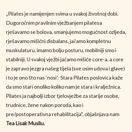
„Pilates je namijenjen svima u svakoj životnoj dobi.
Dugoročnim pravilnim vježbanjem pilatesa
rješavamo se bolova, smanjujemo mogućnost ozljeda,
rješavamo mišićni disbalans, jačamo kompletnu
muskulaturu, imamo bolju posturu, mobilniji smo i
stabilniji. U svakoj vježbi jačamo mišiće core-a, a core
je zapravo jezgra našeg tijela (sve osim udova i glave)
i to je ono što nas ‘nosi’. Stara Pilates poslovica kaže
da smo stari onoliko koliko nam je stara i kralježnica.
Pilates ja najbolji izbor tjelovježbe za starije osobe,
trudnice, žene nakon poroda, kao i
pre/postoperativna rehabilitacija“, objašnjava nam
Tea Lisak Musliu.