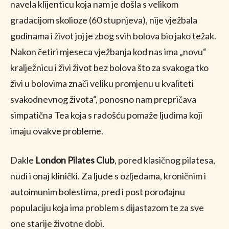
navela klijenticu koja nam je došla s velikom
gradacijom skolioze (60 stupnjeva), nije vježbala
godinama i život joj je zbog svih bolova bio jako težak.
Nakon četiri mjeseca vježbanja kod nas ima „novu“
kralježnicu i živi život bez bolova što za svakoga tko
živi u bolovima znači veliku promjenu u kvaliteti
svakodnevnog života“, ponosno nam prepričava
simpatična Tea koja s radošću pomaže ljudima koji
imaju ovakve probleme.
Dakle
London Pilates Club
, pored klasičnog pilatesa,
nudi i onaj klinički. Za ljude s ozljedama, kroničnim i
autoimunim bolestima, pred i post porođajnu
populaciju koja ima problem s dijastazom te za sve
one starije životne dobi.