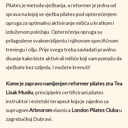
Pilates je metoda vježbanja, a reformer je jedna od
sprava na kojoj se vježba pilates pod opterećenjem
opruga za optimalno aktiviranje mišića u kratkom i
izduženom položaju. Opterećenja opruga su
prilagođene svakom klijentu i njihovom specifičnom
treningu i cilju. Prije svega treba savladati pravilno
disanje kako biste aktivirali mišiće koji vam pomažu da
vježbate bez ozljeda. I možete krenuti!
Kome je zapravo namijenjen reformer pilates
zna Tea
Lisak Musliu
, principijelni certificirani pilates
instruktor i estetski terapeut koja je zajedno sa
suprugom
Arbnorom
vlasnica
London Pilates Cluba
u
zagrebačkoj Dubravi.