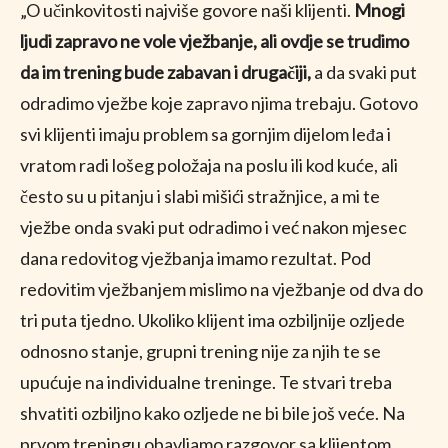
„O učinkovitosti najviše govore naši klijenti.
Mnogi
ljudi zapravo ne vole vježbanje, ali ovdje se trudimo
da im trening bude zabavan i drugačiji,
a da svaki put
odradimo vježbe koje zapravo njima trebaju. Gotovo
svi klijenti imaju problem sa gornjim dijelom leđa i
vratom radi lošeg položaja na poslu ili kod kuće, ali
često su u pitanju i slabi mišići stražnjice, a mi te
vježbe onda svaki put odradimo i već nakon mjesec
dana redovitog vježbanja imamo rezultat. Pod
redovitim vježbanjem mislimo na vježbanje od dva do
tri puta tjedno. Ukoliko klijent ima ozbiljnije ozljede
odnosno stanje, grupni trening nije za njih te se
upućuje na individualne treninge. Te stvari treba
shvatiti ozbiljno kako ozljede ne bi bile još veće. Na
prvom treningu obavljamo razgovor sa klijentom,