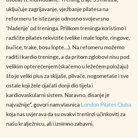
uključuje zagrijavanje, vježbanje pilatesa na
reformeru te istezanje odnosno svojevrsno
‘hlađenje’ od treninga. Prilikom treninga koristimo i
različite pilates rekvizite (velike i male lopte, ringove,
bučice, trake, bosu lopte…). Na refomeru možemo
raditi i kardio treninge, a da pritom zglobovi nisu pod
velikim opterećenjem (skačemo u ležećem položaju)
što je veliki plus za skijaše, plivače, nogometaše i sve
ostale koji žele ojačati donji dio tijela i
kardiovaskularni sistem. Naravno, disanje je
najvažnije“, govori nam vlasnica
London Pilates Cluba
koja nas uvjerava da su ovakvi treninzi učinkoviti za
našu kralježnicu, ali i iznimno zabavni.