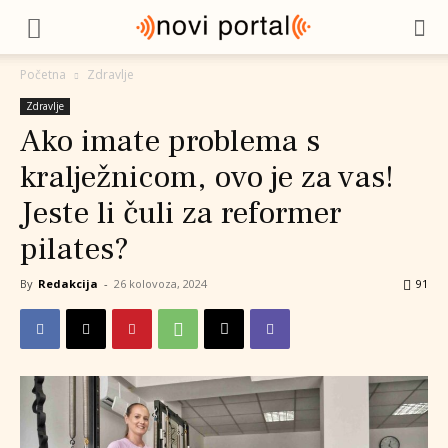
Početna
Zdravlje
Zdravlje
Ako imate problema s
kralježnicom, ovo je za vas!
Jeste li čuli za reformer
pilates?
By
Redakcija
-
26 kolovoza, 2024
91