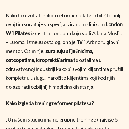
Kako bi rezultati nakon reformer pilatesa bili što bolji,
ovaj tim surađuje sa specijaliziranom klinikom
London
W1 Pilates
iz centra Londona koju vodi Albina Musliu
– Luoma. Između ostalog, ona je Tei i Arbnoru glavni
mentor. Osim nje,
surađuju s liječnicima,
osteopatima, kiropraktičarima
te ostalima u
zdravstvenoj industriji kako bi svojim klijentima pružili
kompletnu uslugu, naročito klijentima koji kod njih
dolaze radi ozbiljnijih medicinskih stanja.
Kako izgleda trening reformer pilatesa?
„U našem studiju imamo grupne treninge (najviše 5
osoba) te individualne. Trening traje 55 minuta,